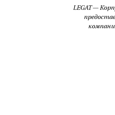
LEGAT — Корп
предостав
компании