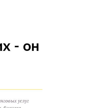
х - он
говых услуг