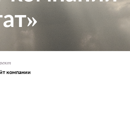
гат»
оект
йт компании