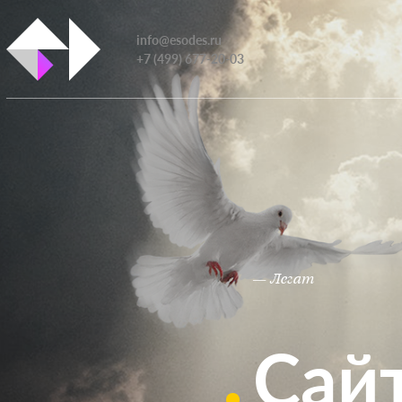
info@esodes.ru
+7 (499) 677-20-03
— Легат
Сай