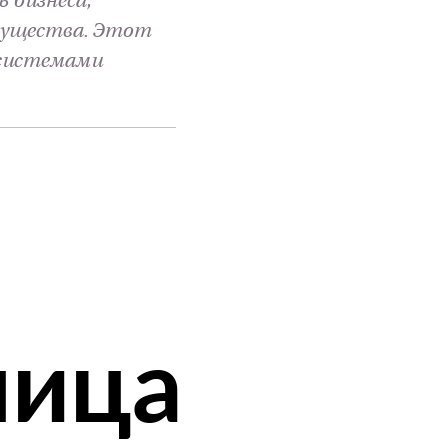
 бизнеса,
мущества. Этот
 системами
ница