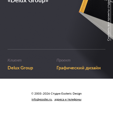
Смотреть все проекты студии
Клиент
Проект
Delux Group
Графический дизайн
© 2003–2026 Студия Esoteric Design
info@esodes.ru
,
адреса и телефоны