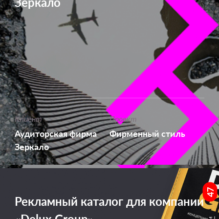
Зеркало
Клиент
Проект
Аудиторская фирма
Фирменный стиль
Зеркало
47
Рекламный каталог для компании
«Delux Group»