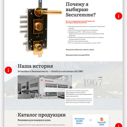
Хедер сайта (шапка)
i
Навигация и логотип зафиксированы у
нижнего края вьюпорта.
Главный экран
УТП + форма заказа обратного звонка.
Просто и доступно!
i
Информация о компании
Текстовый блок с фото и краткой
информацией о компании-
производителе.
i