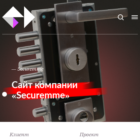
— Securemme
Сайт компании
«Securemme»
Клиент
Проект