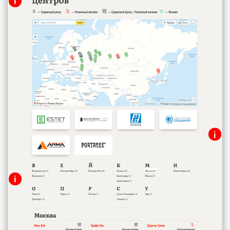
i
Адреса партнёров и СЦ
Контактная информация и
расположение на карте
i
Навигация по компаниям
i
Города в алфавитном порядке с
указанием количества
представительств