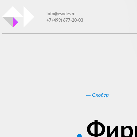
info@esodes.ru
+7 (499) 677-20-03
— Скобер
Фир