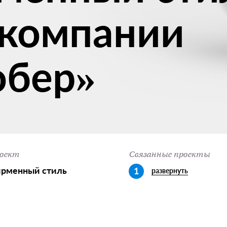
 компании
обер»
оект
Связанные проекты
рменный стиль
1
развернуть