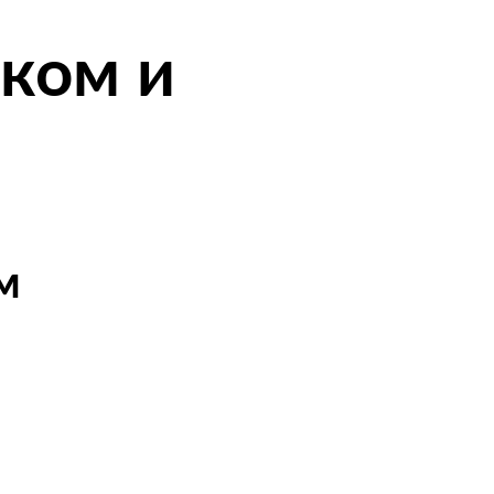
аком и
м