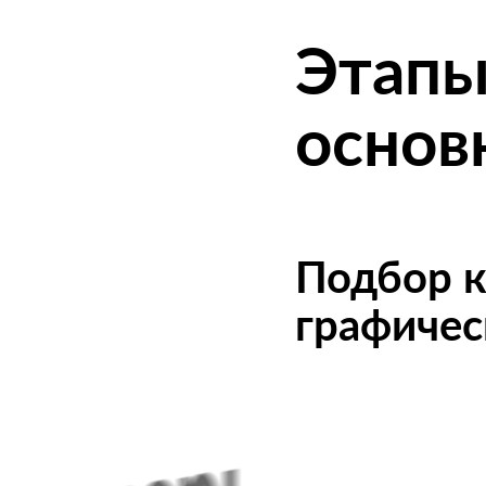
Этапы
основ
Подбор к
графичес